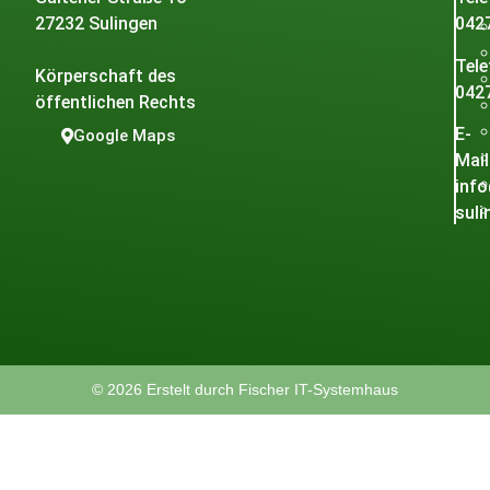
27232 Sulingen
042
Tele
Körperschaft des
042
öffentlichen Rechts
E-
Google Maps
Mail
inf
suli
© 2026 Erstelt durch Fischer IT-Systemhaus