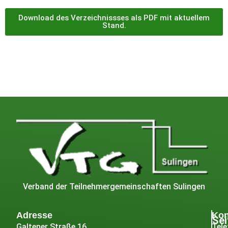
Download des Verzeichnissses als PDF mit aktuellem
Stand.
Verband der Teilnehmergemeinschaften Sulingen
Adresse
Kon
Sei
Galtener Straße 16
Tele